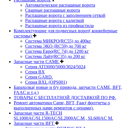
Автоматические распашные ворота
Сварные распашные ворота
Распашные ворота с заполнением сеткой
Распашные ворота с калиткой
Распашные ворота из профнастила
Комплектующие для подвесных ворот( конвейерные
системы)
Система МИКРО(RC55) до 400кг
Система ЭКО (RC59) до 700 кг
Система Евро(RC 74) до 1200 кг
Система Лайт(RC35) до 200 кг
Запасные части CAME
Серия ATI3000/5000/3024/5024
Серия BX
Серия GARD.
Серия BXL (OPS001)
Барахолка( новые и б/у привода, запчасти CAME, BFT,
FAAC и т.д.)
ТОВАРЫ С БЕСПЛАТНОЙ ДОСТАВКОЙ ПО РФ.
Ремонт автоматики Came, BFT, Faac( фоотчеты о
выполненных нами ремонтов с ценами).
Запасные части R-TECH
SL1000AC/SL1500AC/SL2000AC.M , SL600AC M.
Запасные части BFT