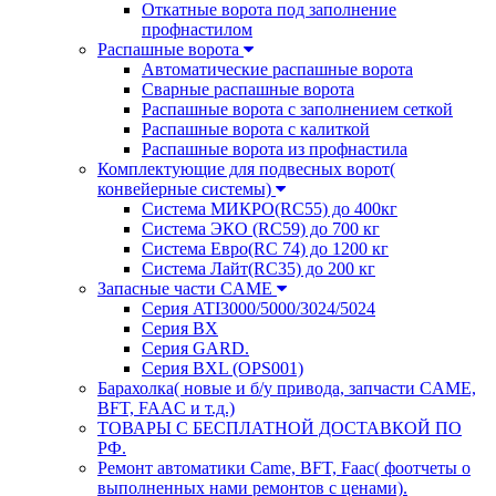
Откатные ворота под заполнение
профнастилом
Распашные ворота
Автоматические распашные ворота
Сварные распашные ворота
Распашные ворота с заполнением сеткой
Распашные ворота с калиткой
Распашные ворота из профнастила
Комплектующие для подвесных ворот(
конвейерные системы)
Система МИКРО(RC55) до 400кг
Система ЭКО (RC59) до 700 кг
Система Евро(RC 74) до 1200 кг
Система Лайт(RC35) до 200 кг
Запасные части CAME
Серия ATI3000/5000/3024/5024
Серия BX
Серия GARD.
Серия BXL (OPS001)
Барахолка( новые и б/у привода, запчасти CAME,
BFT, FAAC и т.д.)
ТОВАРЫ С БЕСПЛАТНОЙ ДОСТАВКОЙ ПО
РФ.
Ремонт автоматики Came, BFT, Faac( фоотчеты о
выполненных нами ремонтов с ценами).