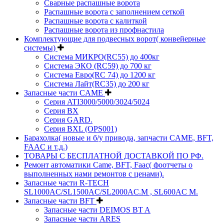
Сварные распашные ворота
Распашные ворота с заполнением сеткой
Распашные ворота с калиткой
Распашные ворота из профнастила
Комплектующие для подвесных ворот( конвейерные
системы)
Система МИКРО(RC55) до 400кг
Система ЭКО (RC59) до 700 кг
Система Евро(RC 74) до 1200 кг
Система Лайт(RC35) до 200 кг
Запасные части CAME
Серия ATI3000/5000/3024/5024
Серия BX
Серия GARD.
Серия BXL (OPS001)
Барахолка( новые и б/у привода, запчасти CAME, BFT,
FAAC и т.д.)
ТОВАРЫ С БЕСПЛАТНОЙ ДОСТАВКОЙ ПО РФ.
Ремонт автоматики Came, BFT, Faac( фоотчеты о
выполненных нами ремонтов с ценами).
Запасные части R-TECH
SL1000AC/SL1500AC/SL2000AC.M , SL600AC M.
Запасные части BFT
Запасные части DEIMOS BT A
Запасные части ARES