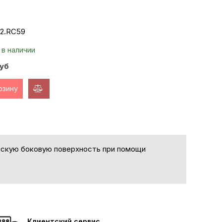
2.RC59
 в наличии
уб
рзину
добавить
к
сравнению
лоскую боковую поверхность при помощи
Клиентский сервис