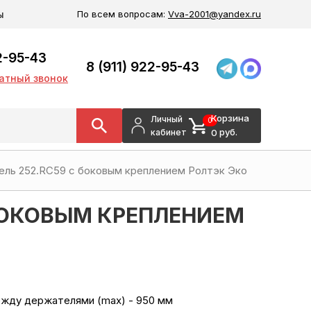
ы
По всем вопросам:
Vva-2001@yandex.ru
2-95-43
8 (911) 922-95-43
атный звонок
Корзина
Личный
0
руб.
0
кабинет
ль 252.RC59 с боковым креплением Ролтэк Эко
 БОКОВЫМ КРЕПЛЕНИЕМ
жду держателями (max) - 950 мм