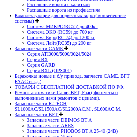
Распашные ворота с калиткой
Распашные ворота из профнастила
Комплектующие для подвесных ворот( конвейерные
системы)
Система МИКРО(RC55) до 400кг
Система ЭКО (RC59) до 700 кг
Система Евро(RC 74) до 1200 кг
Система Лайт(RC35) до 200 кг
Запасные части CAME
Серия ATI3000/5000/3024/5024
Серия BX
Серия GARD.
Серия BXL (OPS001)
Барахолка( новые и б/у привода, запчасти CAME, BFT,
FAAC и т.д.)
ТОВАРЫ С БЕСПЛАТНОЙ ДОСТАВКОЙ ПО РФ.
Ремонт автоматики Came, BFT, Faac( фоотчеты о
выполненных нами ремонтов с ценами).
Запасные части R-TECH
SL1000AC/SL1500AC/SL2000AC.M , SL600AC M.
Запасные части BFT
Запасные части DEIMOS BT A
Запасные части ARES
Запасные части PHOBOS BT A 25-40 (24B)
Запасные части Virgo