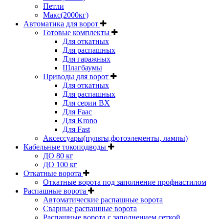
Петли
Макс(2000кг)
Автоматика для ворот
Готовые комплекты
Для откатных
Для распашных
Для гаражных
Шлагбаумы
Приводы для ворот
Для откатных
Для распашных
Для серии BX
Для Faac
Для Krono
Для Fast
Аксессуары(пульты,фотоэлементы, лампы)
Кабельные токоподводы
ДО 80 кг
ДО 100 кг
Откатные ворота
Откатные ворота под заполнение профнастилом
Распашные ворота
Автоматические распашные ворота
Сварные распашные ворота
Распашные ворота с заполнением сеткой