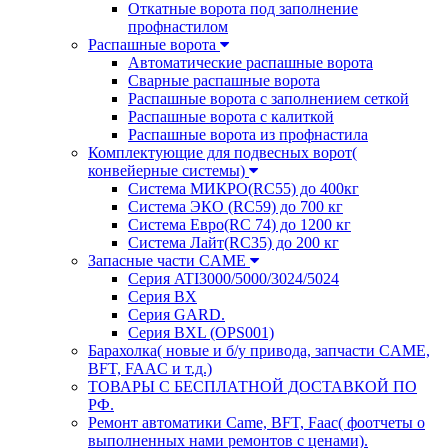
Откатные ворота под заполнение
профнастилом
Распашные ворота
Автоматические распашные ворота
Сварные распашные ворота
Распашные ворота с заполнением сеткой
Распашные ворота с калиткой
Распашные ворота из профнастила
Комплектующие для подвесных ворот(
конвейерные системы)
Система МИКРО(RC55) до 400кг
Система ЭКО (RC59) до 700 кг
Система Евро(RC 74) до 1200 кг
Система Лайт(RC35) до 200 кг
Запасные части CAME
Серия ATI3000/5000/3024/5024
Серия BX
Серия GARD.
Серия BXL (OPS001)
Барахолка( новые и б/у привода, запчасти CAME,
BFT, FAAC и т.д.)
ТОВАРЫ С БЕСПЛАТНОЙ ДОСТАВКОЙ ПО
РФ.
Ремонт автоматики Came, BFT, Faac( фоотчеты о
выполненных нами ремонтов с ценами).