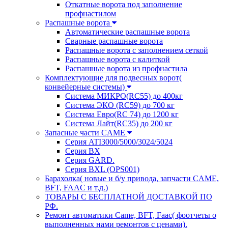
Откатные ворота под заполнение
профнастилом
Распашные ворота
Автоматические распашные ворота
Сварные распашные ворота
Распашные ворота с заполнением сеткой
Распашные ворота с калиткой
Распашные ворота из профнастила
Комплектующие для подвесных ворот(
конвейерные системы)
Система МИКРО(RC55) до 400кг
Система ЭКО (RC59) до 700 кг
Система Евро(RC 74) до 1200 кг
Система Лайт(RC35) до 200 кг
Запасные части CAME
Серия ATI3000/5000/3024/5024
Серия BX
Серия GARD.
Серия BXL (OPS001)
Барахолка( новые и б/у привода, запчасти CAME,
BFT, FAAC и т.д.)
ТОВАРЫ С БЕСПЛАТНОЙ ДОСТАВКОЙ ПО
РФ.
Ремонт автоматики Came, BFT, Faac( фоотчеты о
выполненных нами ремонтов с ценами).