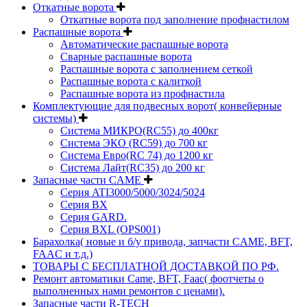
Откатные ворота
Откатные ворота под заполнение профнастилом
Распашные ворота
Автоматические распашные ворота
Сварные распашные ворота
Распашные ворота с заполнением сеткой
Распашные ворота с калиткой
Распашные ворота из профнастила
Комплектующие для подвесных ворот( конвейерные
системы)
Система МИКРО(RC55) до 400кг
Система ЭКО (RC59) до 700 кг
Система Евро(RC 74) до 1200 кг
Система Лайт(RC35) до 200 кг
Запасные части CAME
Серия ATI3000/5000/3024/5024
Серия BX
Серия GARD.
Серия BXL (OPS001)
Барахолка( новые и б/у привода, запчасти CAME, BFT,
FAAC и т.д.)
ТОВАРЫ С БЕСПЛАТНОЙ ДОСТАВКОЙ ПО РФ.
Ремонт автоматики Came, BFT, Faac( фоотчеты о
выполненных нами ремонтов с ценами).
Запасные части R-TECH