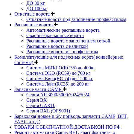
ДО 80 кг
ДО 100 кг
Откатные ворота
Откатные ворота под заполнение профнастилом
Распашные ворота
Автоматические распашные ворота
Сварные распашные ворота
Распашные ворота с заполнением сеткой
Распашные ворота с калиткой
Распашные ворота из профнастила
Комплектующие для подвесных ворот( конвейерные
системы)
Система МИКРО(RC55) до 400кг
Система ЭКО (RC59) до 700 кг
Система Евро(RC 74) до 1200 кг
Система Лайт(RC35) до 200 кг
Запасные части CAME
Серия ATI3000/5000/3024/5024
Серия BX
Серия GARD.
Серия BXL (OPS001)
Барахолка( новые и б/у привода, запчасти CAME, BFT,
FAAC и т.д.)
ТОВАРЫ С БЕСПЛАТНОЙ ДОСТАВКОЙ ПО РФ.
Ремонт автоматики Came, BFT, Faac( фоотчеты о