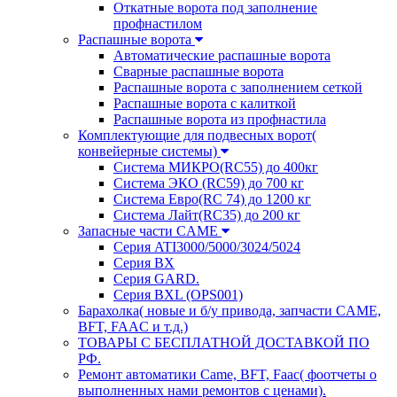
Откатные ворота под заполнение
профнастилом
Распашные ворота
Автоматические распашные ворота
Сварные распашные ворота
Распашные ворота с заполнением сеткой
Распашные ворота с калиткой
Распашные ворота из профнастила
Комплектующие для подвесных ворот(
конвейерные системы)
Система МИКРО(RC55) до 400кг
Система ЭКО (RC59) до 700 кг
Система Евро(RC 74) до 1200 кг
Система Лайт(RC35) до 200 кг
Запасные части CAME
Серия ATI3000/5000/3024/5024
Серия BX
Серия GARD.
Серия BXL (OPS001)
Барахолка( новые и б/у привода, запчасти CAME,
BFT, FAAC и т.д.)
ТОВАРЫ С БЕСПЛАТНОЙ ДОСТАВКОЙ ПО
РФ.
Ремонт автоматики Came, BFT, Faac( фоотчеты о
выполненных нами ремонтов с ценами).