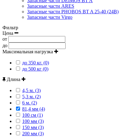
Запасные части DEIMOS BT A
Запасные части ARES
Запасные части PHOBOS BT A 25-40 (24B)
Запасные части Virgo
Фильтр
Цена
от
до
Максимальная нагрузка
до 350 кг. (0)
до 500 кг (0)
Длина
4,5 м. (3)
5,3 м. (2)
6 м. (2)
81,4 мм (4)
100 см (1)
100 мм (3)
150 мм (3)
200 мм (3)