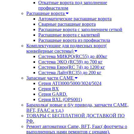
Откатные ворота под заполнение
профнастилом
Распашные ворота
Автоматические распашные ворота
Сварные распашные ворота
Распашные ворота с заполнением сеткой
Распашные ворота с калиткой
Распашные ворота из профнастила
Комплектующие для подвесных ворот(
конвейерные системы)
Система МИКРО(RC55) до 400кг
Система ЭКО (RC59) до 700 кг
Система Евро(RC 74) до 1200 кг
Система Лайт(RC35) до 200 кг
Запасные части CAME
Серия ATI3000/5000/3024/5024
Серия BX
Серия GARD.
Серия BXL (OPS001)
Барахолка( новые и б/у привода, запчасти CAME,
BFT, FAAC и т.д.)
ТОВАРЫ С БЕСПЛАТНОЙ ДОСТАВКОЙ ПО
РФ.
Ремонт автоматики Came, BFT, Faac( фоотчеты о
выполненных нами ремонтов с ценами).