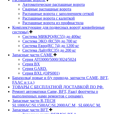
Автоматические распашные ворота
Сварные распашные ворота
Распашные ворота с заполнением сеткой
Распашные ворота с калиткой
Распашные ворота из профнастила
Комплектующие для подвесных ворот( конвейерные
системы)
Система МИКРО(RC55) до 400кг
Система ЭКО (RC59) до 700 кг
Система Евро(RC 74) до 1200 кг
Система Лайт(RC35) до 200 кг
Запасные части CAME
Серия ATI3000/5000/3024/5024
Серия BX
Серия GARD.
Серия BXL (OPS001)
Барахолка( новые и б/у привода, запчасти CAME, BFT,
FAAC и т.д.)
ТОВАРЫ С БЕСПЛАТНОЙ ДОСТАВКОЙ ПО РФ.
Ремонт автоматики Came, BFT, Faac( фоотчеты о
выполненных нами ремонтов с ценами).
Запасные части R-TECH
SL1000AC/SL1500AC/SL2000AC.M , SL600AC M.
Запасные части BFT