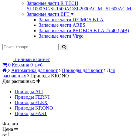
Запасные части R-TECH
SL1000AC/SL1500AC/SL2000AC.M , SL600AC M.
Запасные части BFT
Запасные части DEIMOS BT A
Запасные части ARES
Запасные части PHOBOS BT A 25-40 (24B)
Запасные части Virgo
Личный кабинет
0
Корзина
0
руб.
Автоматика для ворот
Приводы для ворот
Для
распашных
Приводы KRONO
Для распашных
Приводы ATI
Приводы FERNI
Приводы FLEX
Приводы KRONO
Приводы FAST
Фильтр
Цена
от