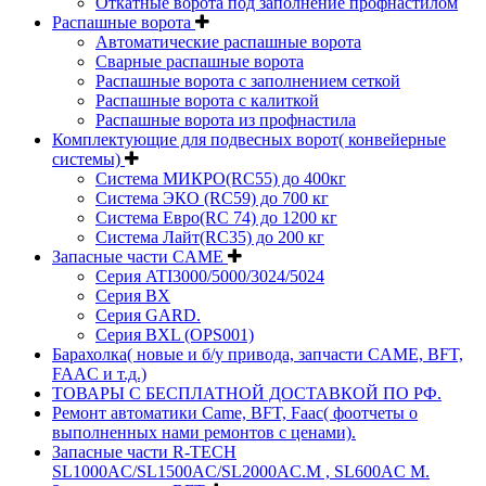
Откатные ворота под заполнение профнастилом
Распашные ворота
Автоматические распашные ворота
Сварные распашные ворота
Распашные ворота с заполнением сеткой
Распашные ворота с калиткой
Распашные ворота из профнастила
Комплектующие для подвесных ворот( конвейерные
системы)
Система МИКРО(RC55) до 400кг
Система ЭКО (RC59) до 700 кг
Система Евро(RC 74) до 1200 кг
Система Лайт(RC35) до 200 кг
Запасные части CAME
Серия ATI3000/5000/3024/5024
Серия BX
Серия GARD.
Серия BXL (OPS001)
Барахолка( новые и б/у привода, запчасти CAME, BFT,
FAAC и т.д.)
ТОВАРЫ С БЕСПЛАТНОЙ ДОСТАВКОЙ ПО РФ.
Ремонт автоматики Came, BFT, Faac( фоотчеты о
выполненных нами ремонтов с ценами).
Запасные части R-TECH
SL1000AC/SL1500AC/SL2000AC.M , SL600AC M.