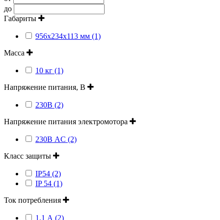
до
Габариты
956х234х113 мм (1)
Масса
10 кг (1)
Напряжение питания, В
230В (2)
Напряжение питания электромотора
230В AC (2)
Класс защиты
IP54 (2)
IP 54 (1)
Ток потребления
1.1 А (2)