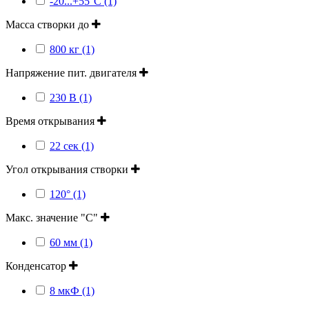
-20...+55°C (1)
Масса створки до
800 кг (1)
Напряжение пит. двигателя
230 В (1)
Время открывания
22 сек (1)
Угол открывания створки
120° (1)
Макс. значение "С"
60 мм (1)
Конденсатор
8 мкФ (1)