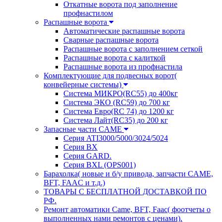
Откатные ворота под заполнение
профнастилом
Распашные ворота
Автоматические распашные ворота
Сварные распашные ворота
Распашные ворота с заполнением сеткой
Распашные ворота с калиткой
Распашные ворота из профнастила
Комплектующие для подвесных ворот(
конвейерные системы)
Система МИКРО(RC55) до 400кг
Система ЭКО (RC59) до 700 кг
Система Евро(RC 74) до 1200 кг
Система Лайт(RC35) до 200 кг
Запасные части CAME
Серия ATI3000/5000/3024/5024
Серия BX
Серия GARD.
Серия BXL (OPS001)
Барахолка( новые и б/у привода, запчасти CAME,
BFT, FAAC и т.д.)
ТОВАРЫ С БЕСПЛАТНОЙ ДОСТАВКОЙ ПО
РФ.
Ремонт автоматики Came, BFT, Faac( фоотчеты о
выполненных нами ремонтов с ценами).