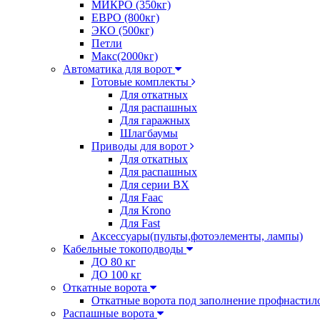
МИКРО (350кг)
ЕВРО (800кг)
ЭКО (500кг)
Петли
Макс(2000кг)
Автоматика для ворот
Готовые комплекты
Для откатных
Для распашных
Для гаражных
Шлагбаумы
Приводы для ворот
Для откатных
Для распашных
Для серии BX
Для Faac
Для Krono
Для Fast
Аксессуары(пульты,фотоэлементы, лампы)
Кабельные токоподводы
ДО 80 кг
ДО 100 кг
Откатные ворота
Откатные ворота под заполнение профнастил
Распашные ворота