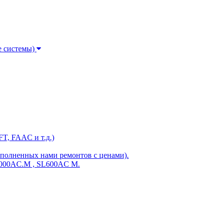
е системы)
T, FAAC и т.д.)
ыполненных нами ремонтов с ценами).
000AC.M , SL600AC M.