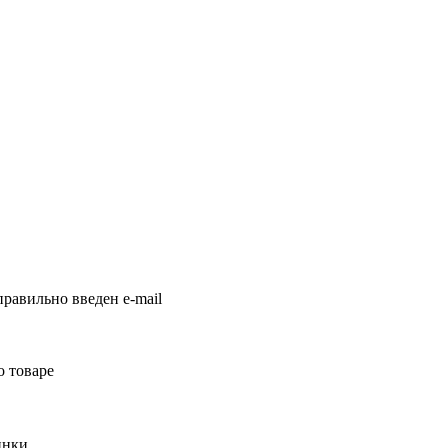
равильно введен e-mail
о товаре
инки