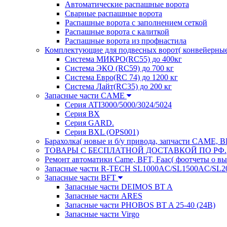
Автоматические распашные ворота
Сварные распашные ворота
Распашные ворота с заполнением сеткой
Распашные ворота с калиткой
Распашные ворота из профнастила
Комплектующие для подвесных ворот( конвейерны
Система МИКРО(RC55) до 400кг
Система ЭКО (RC59) до 700 кг
Система Евро(RC 74) до 1200 кг
Система Лайт(RC35) до 200 кг
Запасные части CAME
Серия ATI3000/5000/3024/5024
Серия BX
Серия GARD.
Серия BXL (OPS001)
Барахолка( новые и б/у привода, запчасти CAME, BF
ТОВАРЫ С БЕСПЛАТНОЙ ДОСТАВКОЙ ПО РФ.
Ремонт автоматики Came, BFT, Faac( фоотчеты о в
Запасные части R-TECH SL1000AC/SL1500AC/SL2
Запасные части BFT
Запасные части DEIMOS BT A
Запасные части ARES
Запасные части PHOBOS BT A 25-40 (24B)
Запасные части Virgo