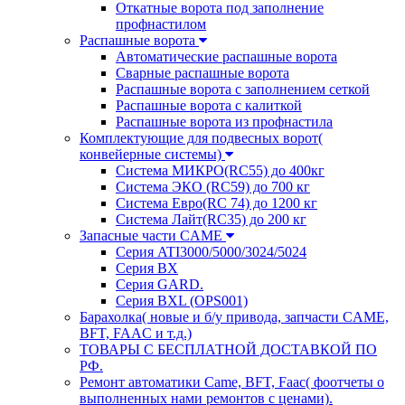
Откатные ворота под заполнение
профнастилом
Распашные ворота
Автоматические распашные ворота
Сварные распашные ворота
Распашные ворота с заполнением сеткой
Распашные ворота с калиткой
Распашные ворота из профнастила
Комплектующие для подвесных ворот(
конвейерные системы)
Система МИКРО(RC55) до 400кг
Система ЭКО (RC59) до 700 кг
Система Евро(RC 74) до 1200 кг
Система Лайт(RC35) до 200 кг
Запасные части CAME
Серия ATI3000/5000/3024/5024
Серия BX
Серия GARD.
Серия BXL (OPS001)
Барахолка( новые и б/у привода, запчасти CAME,
BFT, FAAC и т.д.)
ТОВАРЫ С БЕСПЛАТНОЙ ДОСТАВКОЙ ПО
РФ.
Ремонт автоматики Came, BFT, Faac( фоотчеты о
выполненных нами ремонтов с ценами).