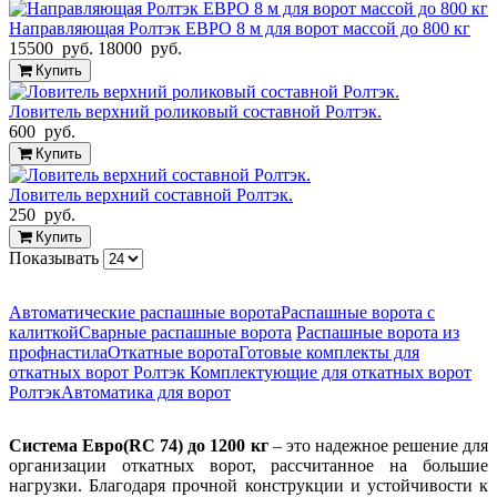
Направляющая Ролтэк ЕВРО 8 м для ворот массой до 800 кг
15500 руб.
18000 руб.
Купить
Ловитель верхний роликовый составной Ролтэк.
600 руб.
Купить
Ловитель верхний составной Ролтэк.
250 руб.
Купить
Показывать
Автоматические распашные ворота
Распашные ворота с
калиткой
Сварные распашные ворота
Распашные ворота из
профнастила
Откатные ворота
Готовые комплекты для
откатных ворот Ролтэк
Комплектующие для откатных ворот
Ролтэк
Автоматика для ворот
Система Евро(RC 74) до 1200 кг
– это надежное решение для
организации откатных ворот, рассчитанное на большие
нагрузки. Благодаря прочной конструкции и устойчивости к