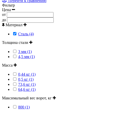
Перейти к сравнению
Фильтр
Цена
от
до
Материал
Сталь (4)
Толщина стали
3 мм (1)
4,5 мм (1)
Масса
0,44 кг (1)
0,5 кг (1)
73,6 кг (1)
64,6 кг (1)
Максимальный вес ворот, кг
800 (1)