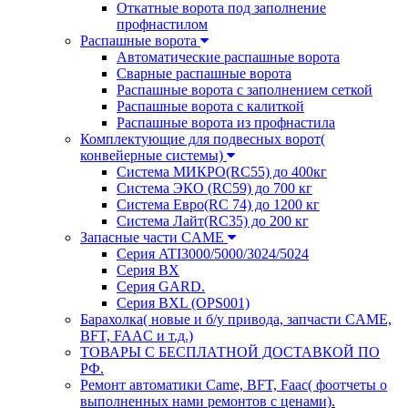
Откатные ворота под заполнение
профнастилом
Распашные ворота
Автоматические распашные ворота
Сварные распашные ворота
Распашные ворота с заполнением сеткой
Распашные ворота с калиткой
Распашные ворота из профнастила
Комплектующие для подвесных ворот(
конвейерные системы)
Система МИКРО(RC55) до 400кг
Система ЭКО (RC59) до 700 кг
Система Евро(RC 74) до 1200 кг
Система Лайт(RC35) до 200 кг
Запасные части CAME
Серия ATI3000/5000/3024/5024
Серия BX
Серия GARD.
Серия BXL (OPS001)
Барахолка( новые и б/у привода, запчасти CAME,
BFT, FAAC и т.д.)
ТОВАРЫ С БЕСПЛАТНОЙ ДОСТАВКОЙ ПО
РФ.
Ремонт автоматики Came, BFT, Faac( фоотчеты о
выполненных нами ремонтов с ценами).