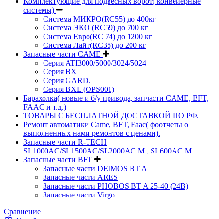
Комплектующие для подвесных ворот( конвейерные
системы)
Система МИКРО(RC55) до 400кг
Система ЭКО (RC59) до 700 кг
Система Евро(RC 74) до 1200 кг
Система Лайт(RC35) до 200 кг
Запасные части CAME
Серия ATI3000/5000/3024/5024
Серия BX
Серия GARD.
Серия BXL (OPS001)
Барахолка( новые и б/у привода, запчасти CAME, BFT,
FAAC и т.д.)
ТОВАРЫ С БЕСПЛАТНОЙ ДОСТАВКОЙ ПО РФ.
Ремонт автоматики Came, BFT, Faac( фоотчеты о
выполненных нами ремонтов с ценами).
Запасные части R-TECH
SL1000AC/SL1500AC/SL2000AC.M , SL600AC M.
Запасные части BFT
Запасные части DEIMOS BT A
Запасные части ARES
Запасные части PHOBOS BT A 25-40 (24B)
Запасные части Virgo
Сравнение