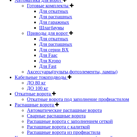
Автоматика для ворот
Готовые комплекты
Для откатных
Для распашных
Для гаражных
Шлагбаумы
Приводы для ворот
Для откатных
Для распашных
Для серии BX
Для Faac
Для Krono
Для Fast
Аксессуары(пульты,фотоэлементы, лампы)
Кабельные токоподводы
ДО 80 кг
ДО 100 кг
Откатные ворота
Откатные ворота под заполнение профнастилом
Распашные ворота
Автоматические распашные ворота
Сварные распашные ворота
Распашные ворота с заполнением сеткой
Распашные ворота с калиткой
Распашные ворота из профнастила