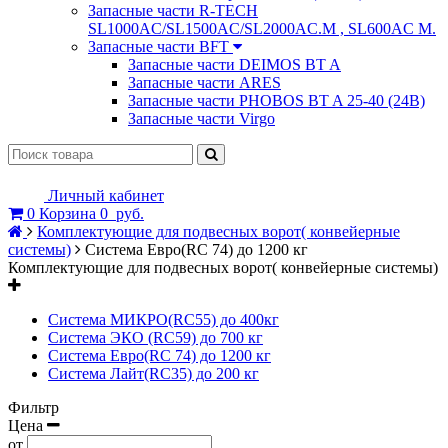
Запасные части R-TECH
SL1000AC/SL1500AC/SL2000AC.M , SL600AC M.
Запасные части BFT
Запасные части DEIMOS BT A
Запасные части ARES
Запасные части PHOBOS BT A 25-40 (24B)
Запасные части Virgo
Личный кабинет
0
Корзина
0
руб.
Комплектующие для подвесных ворот( конвейерные
системы)
Система Евро(RC 74) до 1200 кг
Комплектующие для подвесных ворот( конвейерные системы)
Система МИКРО(RC55) до 400кг
Система ЭКО (RC59) до 700 кг
Система Евро(RC 74) до 1200 кг
Система Лайт(RC35) до 200 кг
Фильтр
Цена
от