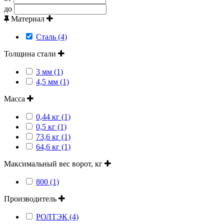
до
Материал
Сталь (4)
Толщина стали
3 мм (1)
4,5 мм (1)
Масса
0,44 кг (1)
0,5 кг (1)
73,6 кг (1)
64,6 кг (1)
Максимальный вес ворот, кг
800 (1)
Производитель
РОЛТЭК (4)